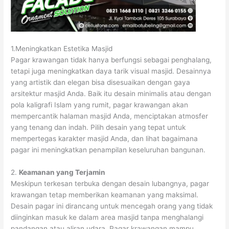
1.Meningkatkan Estetika Masjid
Pagar krawangan tidak hanya berfungsi sebagai penghalang,
tetapi juga meningkatkan daya tarik visual masjid. Desainnya
yang artistik dan elegan bisa disesuaikan dengan gaya
arsitektur masjid Anda. Baik itu desain minimalis atau dengan
pola kaligrafi Islam yang rumit, pagar krawangan akan
mempercantik halaman masjid Anda, menciptakan atmosfer
yang tenang dan indah. Pilih desain yang tepat untuk
mempertegas karakter masjid Anda, dan lihat bagaimana
pagar ini meningkatkan penampilan keseluruhan bangunan.
2.
Keamanan yang Terjamin
Meskipun terkesan terbuka dengan desain lubangnya, pagar
krawangan tetap memberikan keamanan yang maksimal.
Desain pagar ini dirancang untuk mencegah orang yang tidak
diinginkan masuk ke dalam area masjid tanpa menghalangi
pandangan atau aliran udara. Pagar krawangan mampu