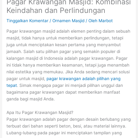
Pagar Krawangan Masjid: Kombinasi
Keindahan dan Perlindungan
Tinggalkan Komentar
/
Ornamen Masjid
/ Oleh
Marbot
Pagar krawangan masjid adalah elemen penting dalam sebuah
masjid, tidak hanya untuk memberikan perlindungan, tetapi
juga untuk menciptakan kesan pertama yang menyambut
jamaah. Salah satu pilihan pagar yang semakin populer di
kalangan masjid di Indonesia adalah pagar krawangan. Pagar
ini tidak hanya memberikan keamanan, tetapi juga menambah
nilai estetika yang memukau. Jika Anda sedang mencari solusi
pagar untuk masjid,
pagar krawangan adalah pilihan yang
tepat
. Simak mengapa pagar ini menjadi pilihan unggul dan
bagaimana pagar krawangan dapat memberikan manfaat
ganda bagi masjid Anda.
Apa Itu Pagar Krawangan Masjid?
Pagar krawangan adalah pagar dengan desain berlubang yang
terbuat dari bahan seperti beton, besi, atau material lainnya.
Lubang-lubang pada pagar ini menciptakan tampilan yang