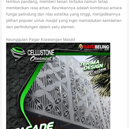
tembus pandang, memberi kesan terbuka namun tetap
memberikan rasa aman. Keunikannya adalah kombinasi antara
fungsi pelindung dan nilai estetika yang tinggi, menjadikannya
pilihan populer untuk masjid yang ingin memadukan keindahan
dan perlindungan dalam satu elemen.
Keunggulan Pagar Krawangan Masjid