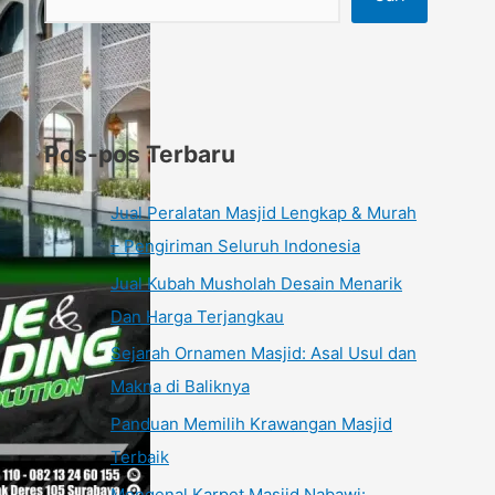
Pos-pos Terbaru
Jual Peralatan Masjid Lengkap & Murah
– Pengiriman Seluruh Indonesia
Jual Kubah Musholah Desain Menarik
Dan Harga Terjangkau
Sejarah Ornamen Masjid: Asal Usul dan
Makna di Baliknya
Panduan Memilih Krawangan Masjid
Terbaik
Mengenal Karpet Masjid Nabawi: