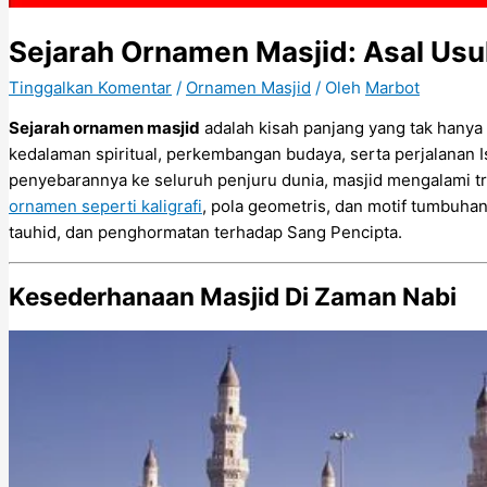
Sejarah Ornamen Masjid: Asal Usul
Tinggalkan Komentar
/
Ornamen Masjid
/ Oleh
Marbot
Sejarah ornamen masjid
adalah kisah panjang yang tak hanya
kedalaman spiritual, perkembangan budaya, serta perjalanan
penyebarannya ke seluruh penjuru dunia, masjid mengalami t
ornamen seperti kaligrafi
, pola geometris, dan motif tumbuh
tauhid, dan penghormatan terhadap Sang Pencipta.
Kesederhanaan Masjid Di Zaman Nabi