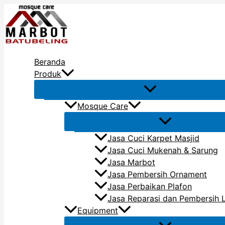
Lewati
Ketik
Name*
Email*
Situs
ke
di
Web
konten
sini..
Beranda
Produk
Mosque Care
Jasa Cuci Karpet Masjid
Jasa Cuci Mukenah & Sarung
Jasa Marbot
Jasa Pembersih Ornament
Jasa Perbaikan Plafon
Jasa Reparasi dan Pembersih 
Equipment