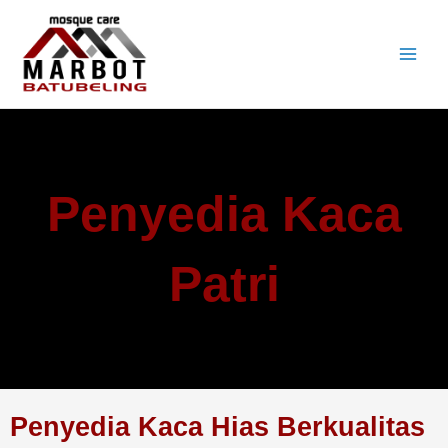
Lewati
ke
konten
Penyedia Kaca
Patri
Penyedia Kaca Hias Berkualitas