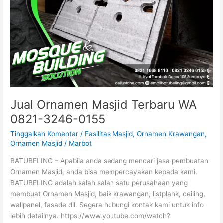
Jual Ornamen Masjid Terbaru WA
0821-3246-0155
Tinggalkan Komentar
/
Fasilitas Masjid
,
Ornamen Krawangan
,
Ornamen Masjid
/
Marbot
BATUBELING – Apabila anda sedang mencari jasa pembuatan
Ornamen Masjid, anda bisa mempercayakan kepada kami.
BATUBELING adalah salah salah satu perusahaan yang
membuat Ornamen Masjid, baik krawangan, listplank, ceiling,
wallpanel, fasade dll. Segera hubungi kontak kami untuk info
lebih detailnya. https://www.youtube.com/watch?