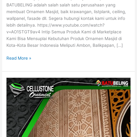
BATUBELING adalah salah salah satu perusahaan yang
membuat Ornamen Masjid, baik krawangan, listplank, ceiling,
wallpanel, fasade dll. Segera hubungi kontak kami untuk info
lebih detailnya. https://www.youtube.com/watch?
v=AO1STGT9av4 Intip Semua Produk Kami di Marketplace
Kami Bisa Mensuplai Kebutuhan Produk Ornamen Masjid di
Kota-Kota Besar Indonesia Meliputi Ambon, Balikpapan, […]
Read More »
Jual
Ornamen
Krawangan
Masjid
WA
0821-
3246-
0155