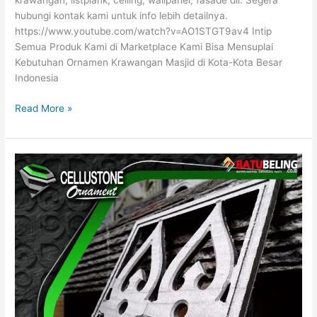
krawangan, listplank, ceiling, wallpanel, fasade dll. Segera
hubungi kontak kami untuk info lebih detailnya.
https://www.youtube.com/watch?v=AO1STGT9av4 Intip
Semua Produk Kami di Marketplace Kami Bisa Mensuplai
Kebutuhan Ornamen Krawangan Masjid di Kota-Kota Besar
Indonesia
Read More »
Jual
Ornamen
Masjid
Terbaru
WA
0821-
3246-
0155