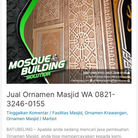
0155
Jual Ornamen Masjid WA 0821-
3246-0155
Tinggalkan Komentar
/
Fasilitas Masjid
,
Ornamen Krawangan
,
Ornamen Masjid
/
Marbot
BATUBELING – Apabila anda sedang mencari jasa pembuatan
Ornamen Masjid, anda bisa mempercayakan kepada kami.