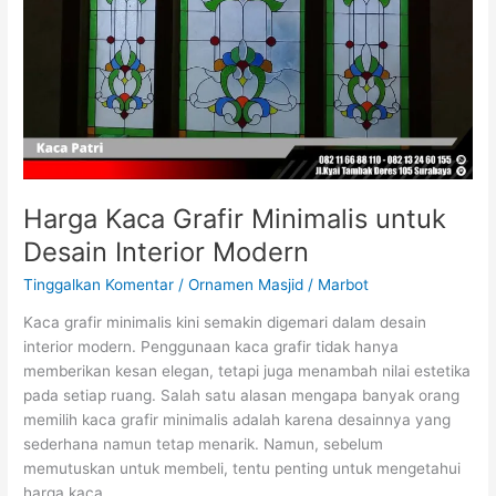
Harga Kaca Grafir Minimalis untuk
Desain Interior Modern
Tinggalkan Komentar
/
Ornamen Masjid
/
Marbot
Kaca grafir minimalis kini semakin digemari dalam desain
interior modern. Penggunaan kaca grafir tidak hanya
memberikan kesan elegan, tetapi juga menambah nilai estetika
pada setiap ruang. Salah satu alasan mengapa banyak orang
memilih kaca grafir minimalis adalah karena desainnya yang
sederhana namun tetap menarik. Namun, sebelum
memutuskan untuk membeli, tentu penting untuk mengetahui
harga kaca