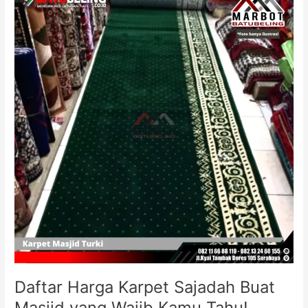
Harga
Karpet
Sajadah
Buat
Masjid
yang
Wajib
Kamu
Tahu!
Daftar Harga Karpet Sajadah Buat
Masjid yang Wajib Kamu Tahu!