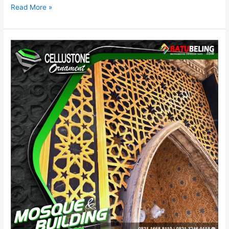
Read More »
Cara
Membuat
Ornamen
Masjid:
Panduan
Lengkap
dan
Praktis