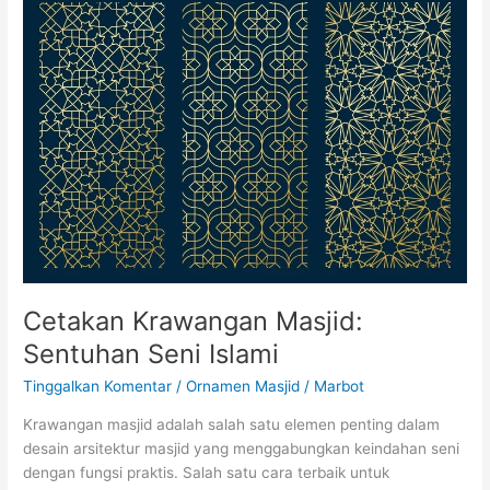
Krawangan
Masjid:
Sentuhan
Seni
Islami
Cetakan Krawangan Masjid:
Sentuhan Seni Islami
Tinggalkan Komentar
/
Ornamen Masjid
/
Marbot
Krawangan masjid adalah salah satu elemen penting dalam
desain arsitektur masjid yang menggabungkan keindahan seni
dengan fungsi praktis. Salah satu cara terbaik untuk