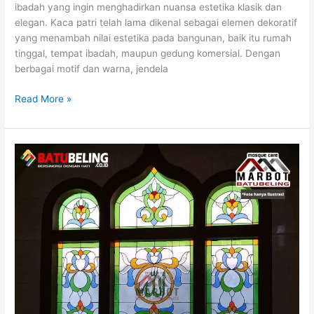
ibadah yang ingin menghadirkan nuansa estetika klasik dan
elegan. Kaca patri telah lama dikenal sebagai elemen dekoratif
yang menambah nilai estetika pada bangunan, baik itu rumah
tinggal, tempat ibadah, maupun gedung komersial. Dengan
berbagai motif dan warna, jendela
Read More »
Harga
Kaca
Grafir
Minimalis
untuk
Desain
Interior
Modern