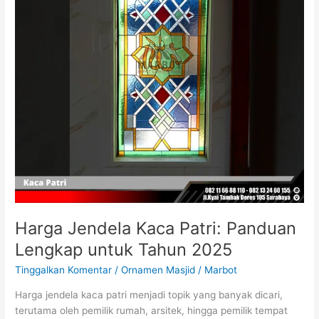
untuk
Tahun
2025
Harga Jendela Kaca Patri: Panduan
Lengkap untuk Tahun 2025
Tinggalkan Komentar
/
Ornamen Masjid
/
Marbot
Harga jendela kaca patri menjadi topik yang banyak dicari,
terutama oleh pemilik rumah, arsitek, hingga pemilik tempat