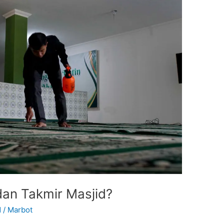
an Takmir Masjid?
d
/
Marbot