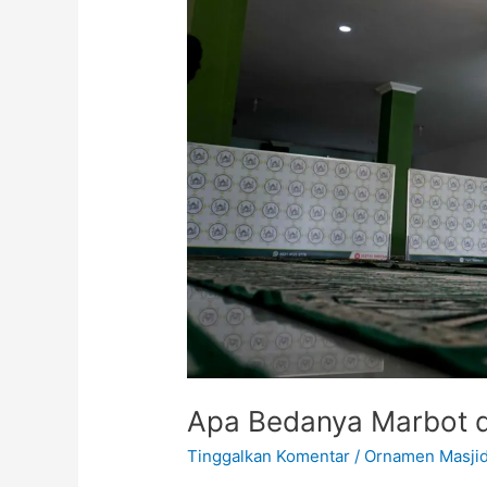
dan
Takmir
Masjid?
Apa Bedanya Marbot d
Tinggalkan Komentar
/
Ornamen Masji